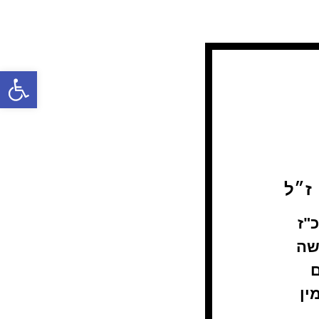
פתח
ז״ל
ראשון כ"ז
ב משה
ם
ת העלמין