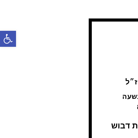
פתח
ז״ל
 בחשוון בשעה
 דבוש