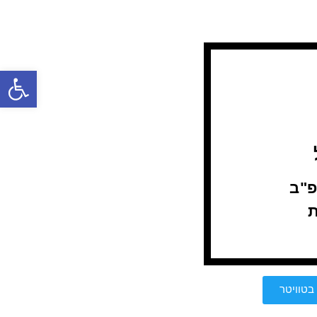
פתח
 טבת תשפ"ב
בטוויטר