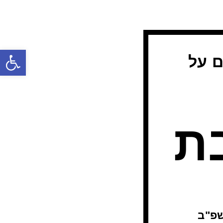
פתח
ם על
בת
 באדר ב תשפ"ב